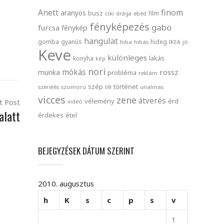
finom
Anett
aranyos
busz
film
ciki
drága
ebéd
fényképezés
gabo
furcsa
fénykép
hangulat
gomba
gyanús
hideg
hiba
hibás
IKEA
jó
Keve
különleges
lakás
konyha
kép
nori
mókás
rossz
munka
probléma
reklám
szép
történet
szerelés
szomorú
tél
unalmas
vicces
zene
átverés
vélemény
érd
t Post
videó
alatt
érdekes
étel
BEJEGYZÉSEK DÁTUM SZERINT
2010. augusztus
h
K
s
c
p
s
v
1