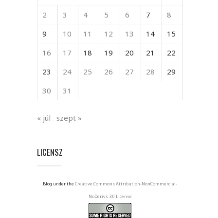
2
3
4
5
6
7
8
9
10
11
12
13
14
15
16
17
18
19
20
21
22
23
24
25
26
27
28
29
30
31
« júl
szept »
LICENSZ
Blog under the
Creative Commons Attribution-NonCommercial-
NoDerivs 3.0 License