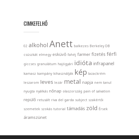
CIMKEFELHŐ
Anett
alkohol
02
balkezes
Berkeley DB
férfi
fizetés
esküvő
farmer
csúszkát
elmegy
fahéj
idióta
infrapanel
giccses
granulátum
hajógyári
kép
kamasz
kampány
kihasználják
lazackrém
metal
leves
napja
leszarom
lezár
nem tanul
nőnap
nyugta
nyálkás
olaszország
pain of salvation
repülő
retusált
riva del garda
subject
szakértői
zöld
támadás
szemetek
szokás
tutorial
Érsek
áramszünet