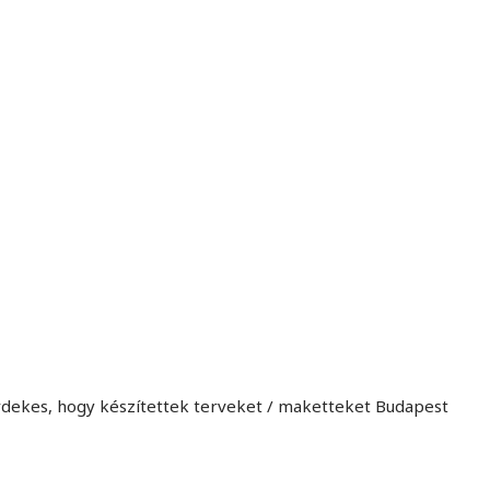
MINDENNAPI GONDOLATMORZSÁK
Képek-, gondolatok-, és minden más!
rdekes, hogy készítettek terveket / maketteket Budapest