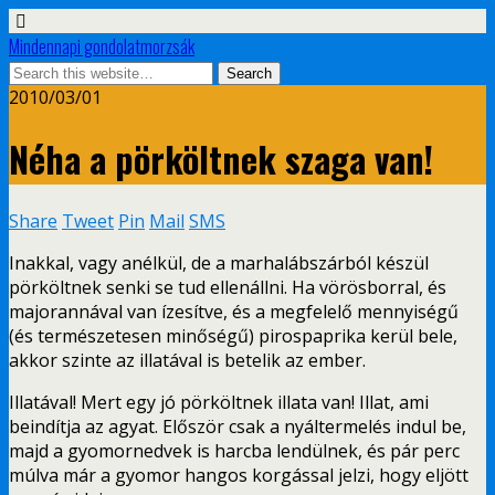
Mindennapi gondolatmorzsák
2010/03/01
Néha a pörköltnek szaga van!
Share
Tweet
Pin
Mail
SMS
Inakkal, vagy anélkül, de a marhalábszárból készül
pörköltnek senki se tud ellenállni. Ha vörösborral, és
majorannával van ízesítve, és a megfelelő mennyiségű
(és természetesen minőségű) pirospaprika kerül bele,
akkor szinte az illatával is betelik az ember.
Illatával! Mert egy jó pörköltnek illata van! Illat, ami
beindítja az agyat. Először csak a nyáltermelés indul be,
majd a gyomornedvek is harcba lendülnek, és pár perc
múlva már a gyomor hangos korgással jelzi, hogy eljött