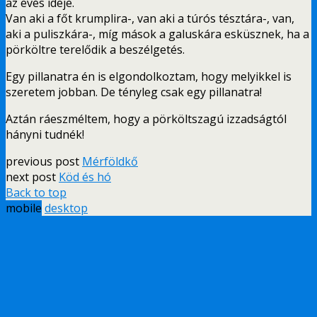
az evés ideje.
Van aki a főt krumplira-, van aki a túrós tésztára-, van,
aki a puliszkára-, míg mások a galuskára esküsznek, ha a
pörköltre terelődik a beszélgetés.
Egy pillanatra én is elgondolkoztam, hogy melyikkel is
szeretem jobban. De tényleg csak egy pillanatra!
Aztán ráeszméltem, hogy a pörköltszagú izzadságtól
hányni tudnék!
previous post
Mérföldkő
next post
Köd és hó
Back to top
mobile
desktop