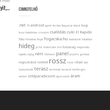
t Post
yit,…
CIMKEFELHŐ
.net
android
bogi
79
apeh
Arriba Taqueria
black
csalódás
cuki
El Rapido
busz hatalmas
crouton
fogacska.hu
falu
felrakva
floyd
haladunk
hibátlan
hideg
lustasag
jó hír
kiskecske
licit
majmolás
panel
néni
nyalás
nyűg
Oblivion
pisztric gomba
rossz
regisztráció
romlott
rólad
rovsr
star
terasz
Szalontüdő
terminál
tervező
ténfergés
áram
zöldparadicsom
vétlen
áporodott