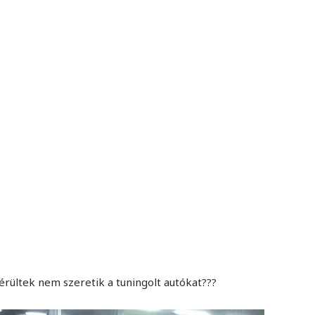
MINDENNAPI GONDOLATMORZSÁK
Képek-, gondolatok-, és minden más!
rültek nem szeretik a tuningolt autókat???