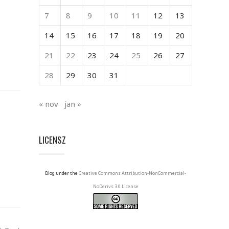
7
8
9
10
11
12
13
14
15
16
17
18
19
20
21
22
23
24
25
26
27
28
29
30
31
« nov
jan »
LICENSZ
Blog under the
Creative Commons Attribution-NonCommercial-
NoDerivs 3.0 License