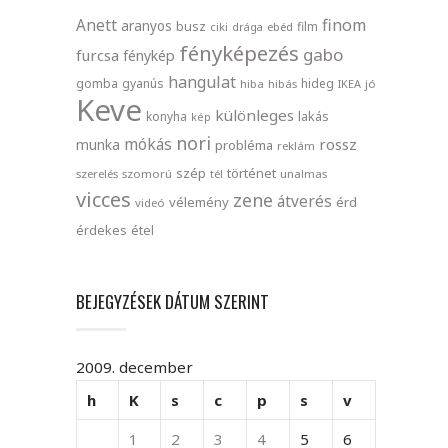
finom
Anett
aranyos
busz
film
ciki
drága
ebéd
fényképezés
gabo
furcsa
fénykép
hangulat
gomba
gyanús
hideg
hiba
hibás
IKEA
jó
Keve
különleges
lakás
konyha
kép
nori
mókás
rossz
munka
probléma
reklám
szép
történet
szerelés
szomorú
tél
unalmas
vicces
zene
átverés
vélemény
érd
videó
érdekes
étel
BEJEGYZÉSEK DÁTUM SZERINT
2009. december
h
K
s
c
p
s
v
1
2
3
4
5
6