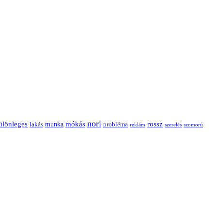
nori
ülönleges
mókás
rossz
munka
probléma
lakás
reklám
szerelés
szomorú