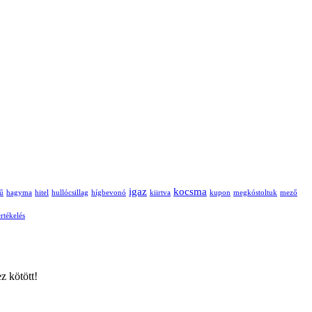
igaz
kocsma
ű
hagyma
hitel
hullócsillag
hígbevonó
kiirtva
kupon
megkóstoltuk
mező
rtékelés
z kötött!