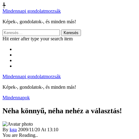
╄
Mindennapi gondolatmorzsák
Képek-, gondolatok-, és minden más!
Keresés:
Hit enter after type your search item
Mindennapi gondolatmorzsák
Képek-, gondolatok-, és minden más!
Mindennapok
Néha könnyű, néha nehéz a választás!
By
kga
2009/11/20 At 13:10
You are Reading..