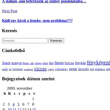
A dallam, ami beférkőzik az ember gondolataiba…
Next Post
Kiáll egy kicsit a feneke, nem probléma???
Keresés
Keresés:
Cimkefelhő
fényképez
Anett
finom
furcsa
fénykép
aranyos
busz
film
ciki
drága
ebéd
vicces
zene
átverés
szép
vélemény
érd
történet
érdekes
étel
tél
unalmas
videó
Bejegyzések dátum szerint
2009. november
h
K
s
c
p
s
v
1
2
3
4
5
6
7
8
9
10
11
12
13
14
15