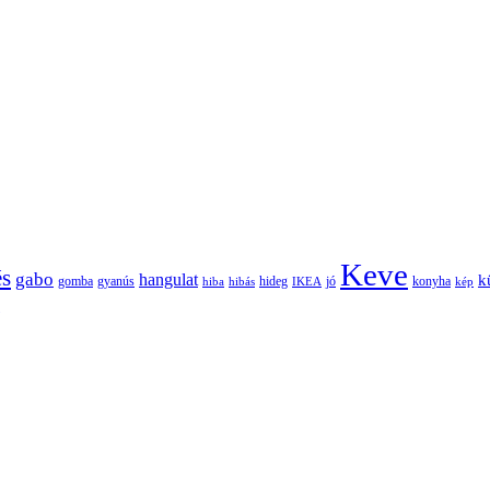
Keve
és
gabo
hangulat
k
gomba
gyanús
hiba
hibás
hideg
IKEA
jó
konyha
kép