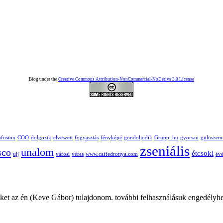
Blog under the
Creative Commons Attribution-NonCommercial-NoDerivs 3.0 License
nfusion
COO
dolgozik
elveszett
fogyasztás
fényképé
gondoljodik
Gruppi.hu
gyorsan
gülüszem
zseniális
unalom
sco
étcsoki
ujj
városi
véres
www.caffedrottya.com
évé
ket az én (Keve Gábor) tulajdonom. további felhasználásuk engedélyhe