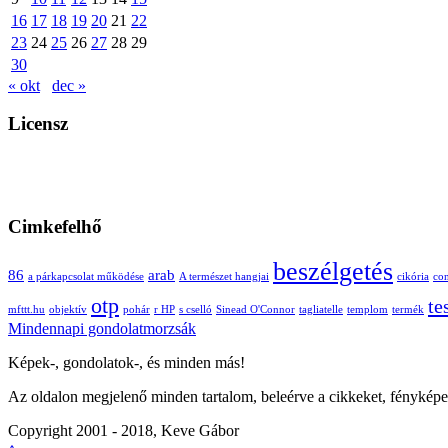
16
17
18
19
20
21
22
23
24
25
26
27
28
29
30
« okt
dec »
Licensz
Cimkefelhő
beszélgetés
86
arab
a párkapcsolat működése
A természet hangjai
cikória
co
otp
te
mfttt.hu
objektív
pohár
r HP
s cselló
Sinead O'Connor
tagliatelle
templom
termék
Mindennapi gondolatmorzsák
Képek-, gondolatok-, és minden más!
Az oldalon megjelenő minden tartalom, beleérve a cikkeket, fényképe
Copyright 2001 - 2018, Keve Gábor