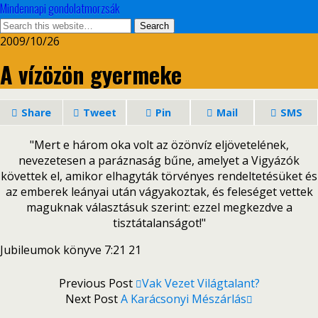
Mindennapi gondolatmorzsák
2009/10/26
A vízözön gyermeke
Share
Tweet
Pin
Mail
SMS
"Mert e három oka volt az özönvíz eljövetelének,
nevezetesen a paráznaság bűne, amelyet a Vigyázók
követtek el, amikor elhagyták törvényes rendeltetésüket és
az emberek leányai után vágyakoztak, és feleséget vettek
maguknak választásuk szerint: ezzel megkezdve a
tisztátalanságot!"
Jubileumok könyve 7:21 21
Previous Post
Vak Vezet Világtalant?
Next Post
A Karácsonyi Mészárlás