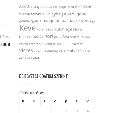
finom
Anett
aranyos
busz
film
ciki
drága
ebéd
fényképezés
gabo
furcsa
fénykép
hangulat
gomba
gyanús
hideg
hiba
hibás
IKEA
jó
Keve
különleges
lakás
konyha
kép
nori
mókás
t Post
rossz
munka
probléma
reklám
iroda
szép
történet
szerelés
szomorú
tél
unalmas
vicces
zene
átverés
vélemény
érd
videó
érdekes
étel
BEJEGYZÉSEK DÁTUM SZERINT
2009. október
h
K
s
c
p
s
v
1
2
3
4