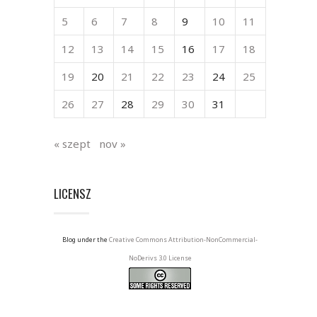
5
6
7
8
9
10
11
12
13
14
15
16
17
18
19
20
21
22
23
24
25
26
27
28
29
30
31
« szept
nov »
LICENSZ
Blog under the
Creative Commons Attribution-NonCommercial-
NoDerivs 3.0 License