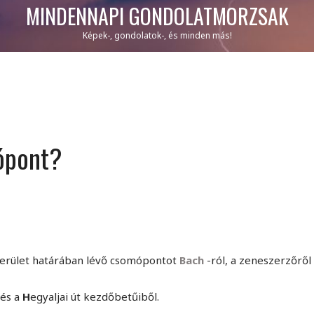
MINDENNAPI GONDOLATMORZSÁK
Képek-, gondolatok-, és minden más!
ópont?
. kerület határában lévő csomópontot
Bach
-ról, a zeneszerzőről
 és a
H
egyaljai út kezdőbetűiből.