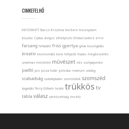
CIMKEFELHŐ
0615100477
Barczi Krisztina
berbere
beszoptam
büszke
Csaba
dolgoz
elhelyezés
Embarcadero
error
farsang
friss
gyertya
feltaláló
géva
kiszolgálás
kreatív
közmondás
kúra
löttyedt
malac
megbeszélés
művészet
unalmas
meztelen
néz
osztyapenko
padló
pici
pizza futár
poloska
rownum
sokáig
szomszéd
szabadság
szabálytalan
szemöldök
trükkös
tv
tagadás
Terry Gilliam
teükk
válasz
tábla
zárkózottság
öncélú