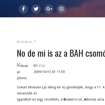
Ki is az a... ?
No de mi is az a BAH csom
BY
KGA
2009/10/15 AT 11:50
Sokan tévesen (jó ideig én is) gondolják, hogy a 11
nevezték el.
Igazából ez egy rövidítés, a
B
udaörsi út,
A
lkotás utca