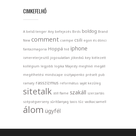
CIMKEFELHŐ
boldog
A belső tenger
Any
befejezés
Birds
Brand
comment
csili
New
csempe
egon és dönci
iphone
Hoppá
fantazmagoria
híd
ismereterjesztő
jogosulatlan
jókedvű
key
kiélezett
kollégium
legjobb
logika
Majesty
meghívó
megáll
megélhetési
mindscape
osztyapenko
préselt
pub
rasszizmus
ramaty
református
saját kezűleg
sitetalk
szakáll
still flame
szerzartás
szépségverseny
sűrítőanyag
taxis
tűz
vadkacsamell
álom
ügyfél