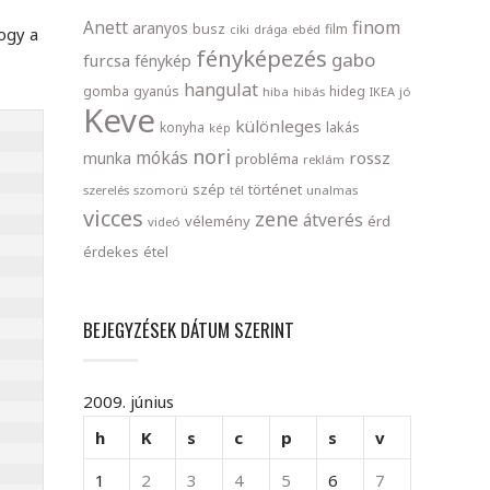
finom
Anett
aranyos
busz
film
ciki
drága
ebéd
ogy a
fényképezés
gabo
furcsa
fénykép
hangulat
gomba
gyanús
hideg
hiba
hibás
IKEA
jó
Keve
különleges
lakás
konyha
kép
nori
mókás
rossz
munka
probléma
reklám
szép
történet
szerelés
szomorú
tél
unalmas
vicces
zene
átverés
vélemény
érd
videó
érdekes
étel
BEJEGYZÉSEK DÁTUM SZERINT
2009. június
h
K
s
c
p
s
v
1
2
3
4
5
6
7