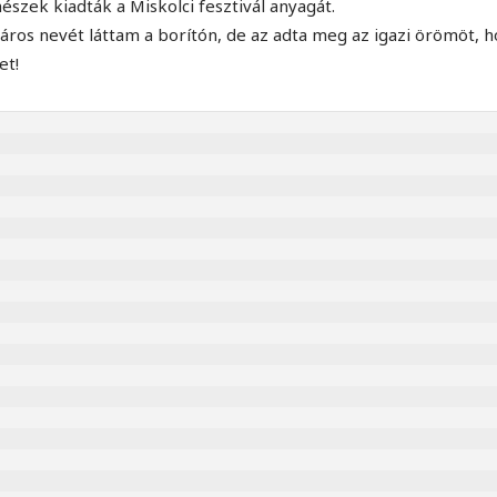
zek kiadták a Miskolci fesztivál anyagát.
áros nevét láttam a borítón, de az adta meg az igazi örömöt, h
et!