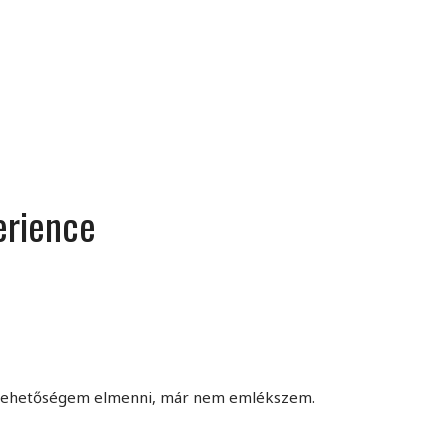
MINDENNAPI GONDOLATMORZSÁK
Képek-, gondolatok-, és minden más!
erience
/ lehetőségem elmenni, már nem emlékszem.