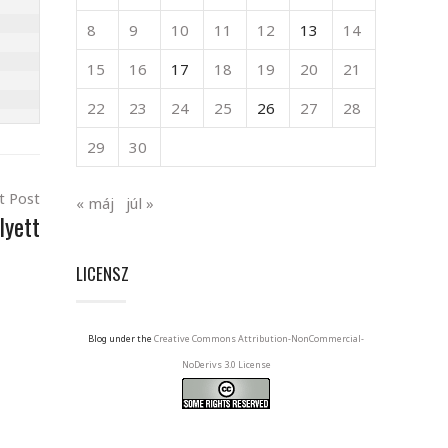
8
9
10
11
12
13
14
15
16
17
18
19
20
21
22
23
24
25
26
27
28
29
30
t Post
« máj
júl »
lyett
LICENSZ
Blog under the
Creative Commons Attribution-NonCommercial-
NoDerivs 3.0 License