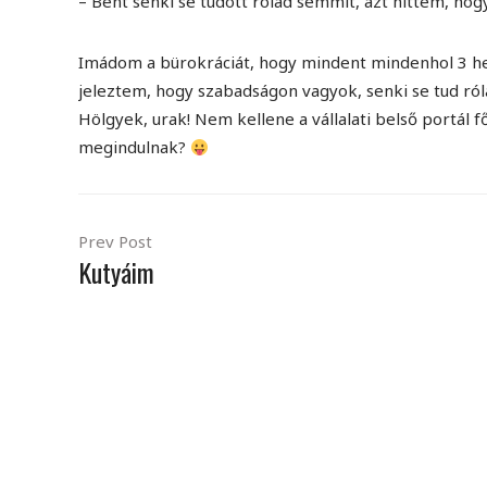
– Bent senki se tudott rólad semmit, azt hittem, ho
Imádom a bürokráciát, hogy mindent mindenhol 3 helye
jeleztem, hogy szabadságon vagyok, senki se tud r
Hölgyek, urak! Nem kellene a vállalati belső portál 
megindulnak?
Prev Post
Kutyáim