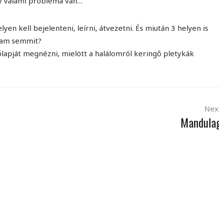
gy valami probléma van…
n kell bejelenteni, leírni, átvezetni. És miután 3 helyen is
ólam semmit?
főlapját megnézni, mielött a halálomról keringő pletykák
Nex
Mandula