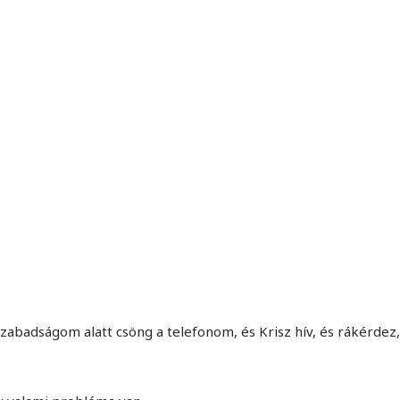
MINDENNAPI GONDOLATMORZSÁK
Képek-, gondolatok-, és minden más!
szabadságom alatt csöng a telefonom, és Krisz hív, és rákérdez