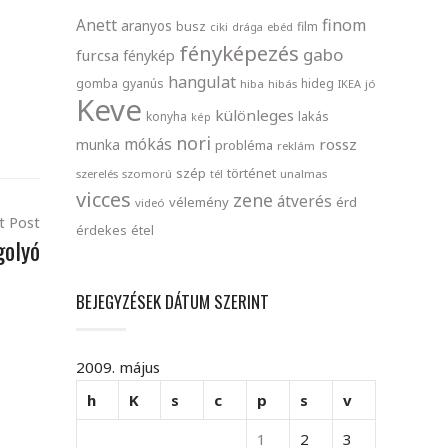
finom
Anett
aranyos
busz
film
ciki
drága
ebéd
fényképezés
gabo
furcsa
fénykép
hangulat
gomba
gyanús
hideg
hiba
hibás
IKEA
jó
Keve
különleges
lakás
konyha
kép
nori
mókás
rossz
munka
probléma
reklám
szép
történet
szerelés
szomorú
tél
unalmas
vicces
zene
átverés
vélemény
érd
videó
t Post
érdekes
étel
golyó
BEJEGYZÉSEK DÁTUM SZERINT
2009. május
h
K
s
c
p
s
v
1
2
3