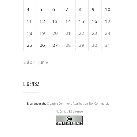
4
5
6
7
8
9
10
11
12
13
14
15
16
17
18
19
20
21
22
23
24
25
26
27
28
29
30
31
« ápr
jún »
LICENSZ
Blog under the
Creative Commons Attribution-NonCommercial-
NoDerivs 3.0 License