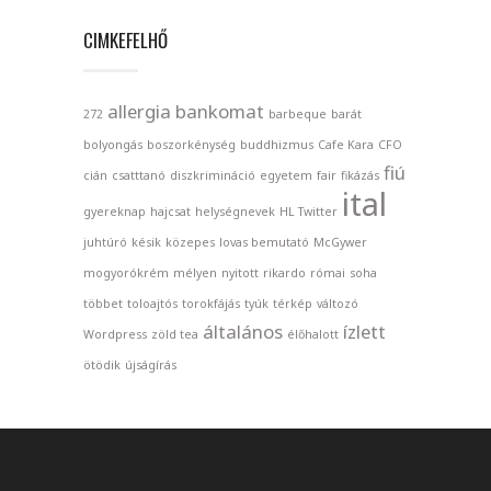
CIMKEFELHŐ
allergia
bankomat
272
barbeque
barát
bolyongás
boszorkénység
buddhizmus
Cafe Kara
CFO
fiú
cián
csatttanó
diszkrimináció
egyetem
fair
fikázás
ital
gyereknap
hajcsat
helységnevek
HL Twitter
juhtúró
késik
közepes
lovas bemutató
McGywer
mogyorókrém
mélyen
nyitott
rikardo
római
soha
többet
toloajtós
torokfájás
tyúk
térkép
változó
általános
ízlett
Wordpress
zöld tea
élőhalott
ötödik
újságírás