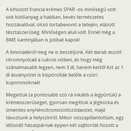
A kihozott francia krémes SPAR -os minőségű volt:
sok kötőanyag a habban, kevés természetes
hozzávalóval, olcsó tortabevonó a tetején, elázott
tésztaszerűség. Minőségen aluli volt. Ennél még a
BME kantinjában is jobbat kapok!
A limonádéról meg ne is beszéljünk. Két darab aszott
citromnyolcad a cukros vízben, és hogy még
szánalmasabb legyen, nem 3 dl, hanem kettő! Azt az 1
dl ásványvizet is kispórolták belőle a csóri
kuponosoknak!
Megettük (a pontosabb szó rá inkább a legyűrtük) a
krémesszerűséget, gyorsan megittuk a jégkocka és
ízmentes enyhéncitromozottszódavizet, majd
távoztunk a helyszínről. Mikor visszapillantottam, egy
idősödő házaspárnak éppen két sajttortát hozott a