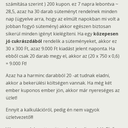
számítása szerint ) 200 kupon. ez 7 napra lebontva ~
28,5, azaz ha 30 darab süteményt rendelnek minden
nap (ügyelve arra, hogy az elmúlt napokban mi volt a
jobban fogyó sütemény) akkor egészen biztosan
sikerül minden igényt kielégíteni. Ha egy
közepesen
jó cukrászdából
rendelik a süteményeket, akkor ez
30 x 300 Ft, azaz 9.000 Ft kiadást jelent naponta. Ha
ebből csak 20 darab megy el, akkor az (20 x 750 x 0,6)
= 9.000 Ft!
Azaz ha a harminc darabból 20 -at tudnak eladni,
akkor a bekerülési költségen vannak. Ha még két
ember kuponos ember jön, akkor már nyereséges az
üzlet!
Ennyit a kalkulációról, pedig én nem vagyok
üzletvezető!!!