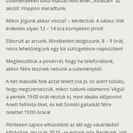
süteményeken kívül mással nem lehet „kiváltani” az
akciót. Hoppon maradtunk.
Mikor jöjjünk akkor vissza? – kérdeztük. A válasz: Hát
érdemes olyan 12 – 14 óra környékén jönni!
Elborult az arcunk. Mindketten dolgozunk, 8 – 9 órát,
nincs lehetőségünk egy kis sütizgetésre napközben!
Megbeszéltük a pincérrel, hogy ha telefonálunk,
akkor félre tesznek nekünk a süteményből.
A hét második fele azzal tellett (na jó, ez azért túlzás),
hogy megszervezzük, mikor tudunk odamenni. Végül
a péntek 19:00 órát néztük ki, mint ideális időpontot.
Anett felhívta őket, és két Somlói galuskát félre
tetettet 19:00 órára!
Pénteken sajnos elhúzódott az idő egy vásárlásból
kifolyólag, így csak 20:15 -re értünk oda. Beültünk, jött