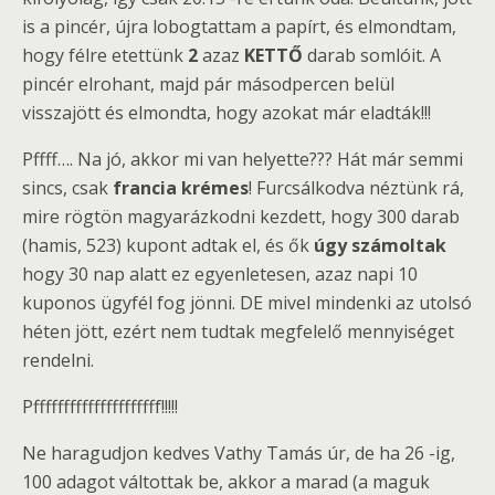
is a pincér, újra lobogtattam a papírt, és elmondtam,
hogy félre etettünk
2
azaz
KETTŐ
darab somlóit. A
pincér elrohant, majd pár másodpercen belül
visszajött és elmondta, hogy azokat már eladták!!!
Pffff…. Na jó, akkor mi van helyette??? Hát már semmi
sincs, csak
francia krémes
! Furcsálkodva néztünk rá,
mire rögtön magyarázkodni kezdett, hogy 300 darab
(hamis, 523) kupont adtak el, és ők
úgy számoltak
hogy 30 nap alatt ez egyenletesen, azaz napi 10
kuponos ügyfél fog jönni. DE mivel mindenki az utolsó
héten jött, ezért nem tudtak megfelelő mennyiséget
rendelni.
Pfffffffffffffffffffff!!!!!
Ne haragudjon kedves Vathy Tamás úr, de ha 26 -ig,
100 adagot váltottak be, akkor a marad (a maguk