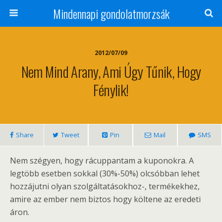
Mindennapi gondolatmorzsák
2012/07/09
Nem Mind Arany, Ami Úgy Tűnik, Hogy
Fénylik!
Share
Tweet
Pin
Mail
SMS
Nem szégyen, hogy rácuppantam a kuponokra. A
legtöbb esetben sokkal (30%-50%) olcsóbban lehet
hozzájutni olyan szolgáltatásokhoz-, termékekhez,
amire az ember nem biztos hogy költene az eredeti
áron.