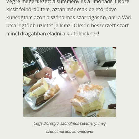
Végre megérkezett a sütemény és a limonádé. Elsőre
kicsit felhördültem, aztán már csak beletörődve
kuncogtam azon a szánalmas szarrágáson, ami a Váci
utca legtöbb üzletét jellemzi! Olcsón beszerzett szart
minél drágábban eladni a külföldieknek!
Caffé Dorottya, szánalmas sütemény, még
szánalmasabb limonádéval