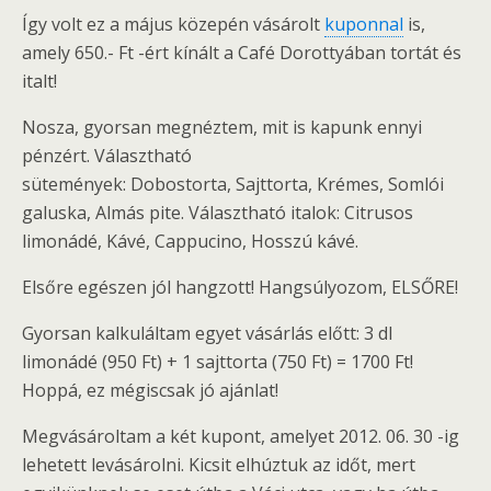
Így volt ez a május közepén vásárolt
kuponnal
is,
amely 650.- Ft -ért kínált a Café Dorottyában tortát és
italt!
Nosza, gyorsan megnéztem, mit is kapunk ennyi
pénzért. Választható
sütemények: Dobostorta, Sajttorta, Krémes, Somlói
galuska, Almás pite. Választható italok: Citrusos
limonádé, Kávé, Cappucino, Hosszú kávé.
Elsőre egészen jól hangzott! Hangsúlyozom, ELSŐRE!
Gyorsan kalkuláltam egyet vásárlás előtt: 3 dl
limonádé (950 Ft) + 1 sajttorta (750 Ft) = 1700 Ft!
Hoppá, ez mégiscsak jó ajánlat!
Megvásároltam a két kupont, amelyet 2012. 06. 30 -ig
lehetett levásárolni. Kicsit elhúztuk az időt, mert