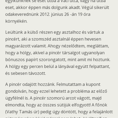
egyikünknek se eset útba a Váci utca, vagy ha útba
eset, akkor éppen más dolgunk akadt. Végül sikerült
odakeverednünk 2012. június 26 -án 19 óra
környékén.
Leültünk a külső részen egy asztalhoz és vártuk a
pincért, aki a szomszéd asztalnál éppen hevesen
magyarázott valamit. Ahogy nézelődtem, megláttam,
hogy a hölgy, akivel a pincér társalgot ugyanolyan
bónuszos papírt szorongatott, mint amit mi hoztunk.
A hölgy egy percen belül a lányával együtt felpattant,
és sebesen távozott.
A pincér odajött hozzánk. Felmutattam a kupont
gondolván, hogy ezzel lehetett a probléma az előző
ügyfélnél is. A pincér szomorú arcot vágott, majd
elmondta, hogy az összes sütijük elfogyott! A főnök
(Vathy Tamás úr) pedig úgy döntött, hogy a felajánlott