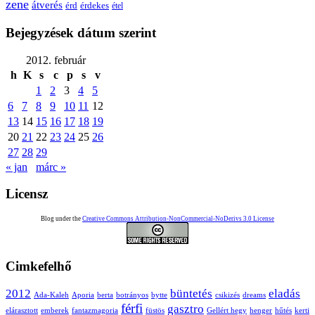
zene
átverés
érd
érdekes
étel
Bejegyzések dátum szerint
2012. február
h
K
s
c
p
s
v
1
2
3
4
5
6
7
8
9
10
11
12
13
14
15
16
17
18
19
20
21
22
23
24
25
26
27
28
29
« jan
márc »
Licensz
Blog under the
Creative Commons Attribution-NonCommercial-NoDerivs 3.0 License
Cimkefelhő
2012
büntetés
eladás
Ada-Kaleh
Aporia
berta
botrányos
bytte
csikizés
dreams
férfi
gasztro
elárasztott
emberek
fantazmagoria
füstös
Gellért hegy
henger
hűtés
kerti