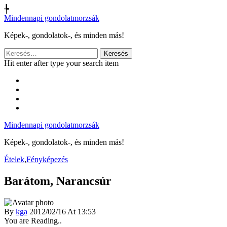
╄
Mindennapi gondolatmorzsák
Képek-, gondolatok-, és minden más!
Keresés:
Hit enter after type your search item
Mindennapi gondolatmorzsák
Képek-, gondolatok-, és minden más!
Ételek
,
Fényképezés
Barátom, Narancsúr
By
kga
2012/02/16 At 13:53
You are Reading..