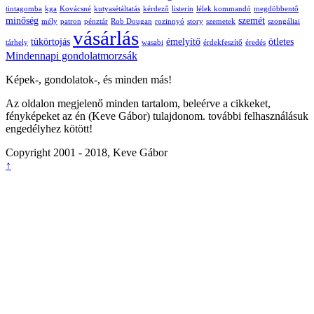
tintagomba
kga
Kovácsné
kutyasétáltatás
kérdező
listerin
lélek kommandó
megdöbbentő
minőség
szemét
mély
patron
pénztár
Rob Dougan
rozinnyó
story
szemetek
szongáliai
vásárlás
tükörtojás
émelyítő
ötletes
tárhely
wasabi
érdekfeszítő
éredés
Mindennapi gondolatmorzsák
Képek-, gondolatok-, és minden más!
Az oldalon megjelenő minden tartalom, beleérve a cikkeket,
fényképeket az én (Keve Gábor) tulajdonom. további felhasználásuk
engedélyhez kötött!
Copyright 2001 - 2018, Keve Gábor
↑