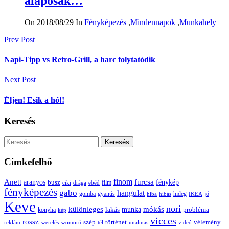
alaposak…
On 2018/08/29
In
Fényképezés
,
Mindennapok
,
Munkahely
Bejegyzés
Prev Post
navigáció
Napi-Tipp vs Retro-Grill, a harc folytatódik
Next Post
Éljen! Esik a hó!!
Keresés
Keresés:
Cimkefelhő
Anett
finom
furcsa
fénykép
aranyos
busz
film
ciki
drága
ebéd
fényképezés
gabo
hangulat
gomba
gyanús
hiba
hibás
hideg
IKEA
jó
Keve
nori
különleges
mókás
munka
probléma
lakás
konyha
kép
vicces
rossz
szép
vélemény
történet
reklám
szerelés
szomorú
tél
unalmas
videó