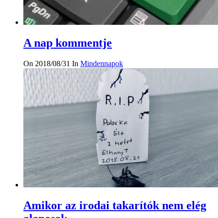
A nap kommentje
On 2018/08/31
In
Mindennapok
Amikor az irodai takarítók nem elég