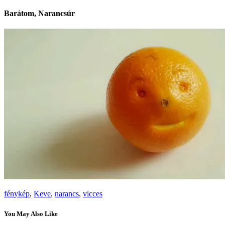
Barátom, Narancsúr
fénykép
,
Keve
,
narancs
,
vicces
You May Also Like