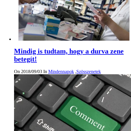
Mindig is tudtam, hogy a durva zene
betegít!
On 2018/09/03
In
Mindennapok
,
Szösszenetek