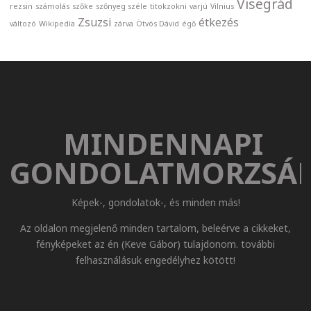
Visegrád
rezsin
számolás
szőke
szőnyeg széle
titokzokni
varjú
Vilnius
Zsuzsi
étkezés
változó
Wikipedia
zárva
Ötvös Dávid
égő
MINDENNAPI
GONDOLATMORZSÁ
Képek-, gondolatok-, és minden más!
Az oldalon megjelenő minden tartalom, beleérve a cikkeket,
fényképeket az én (Keve Gábor) tulajdonom. további
felhasználásuk engedélyhez kötött!