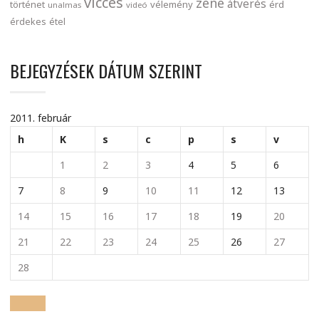
vicces
zene
átverés
történet
vélemény
érd
unalmas
videó
érdekes
étel
BEJEGYZÉSEK DÁTUM SZERINT
2011. február
h
K
s
c
p
s
v
1
2
3
4
5
6
7
8
9
10
11
12
13
14
15
16
17
18
19
20
21
22
23
24
25
26
27
28