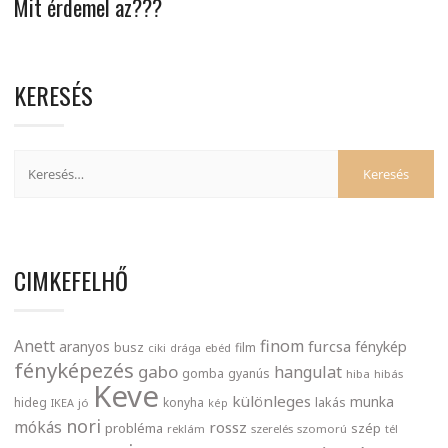
Mit érdemel az???
KERESÉS
CIMKEFELHŐ
finom
Anett
furcsa
fénykép
aranyos
busz
film
ciki
drága
ebéd
fényképezés
gabo
hangulat
gomba
gyanús
hiba
hibás
Keve
különleges
munka
lakás
hideg
konyha
IKEA
jó
kép
nori
mókás
rossz
probléma
szép
reklám
szerelés
szomorú
tél