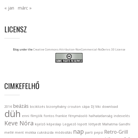
« jan
márc »
LICENSZ
Blog under the
Creative Commons Attribution-NonCommercial-NoDerivs 3.0 License
CIMKEFELHŐ
beázás
2014
biciklizés
bizonyítvány
crouton
cápa
DJ Viki
download
düh
enni
filmjölk
fontos
frankie
fénymásoló
halhatatlanság
indexelés
Keve Nóra
kijelző
képeslap
Legyező
lopott
löttyedt
Mahatma Gandhi
nap
Retro-Grill
mellé ment
mokka cukrászda
módosítás
parti
pepsi