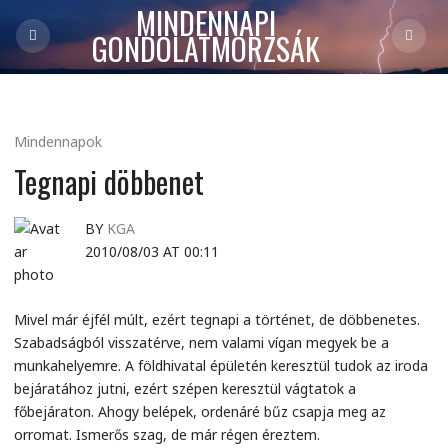
MINDENNAPI
GONDOLATMORZSÁK
Mindennapok
Tegnapi döbbenet
BY
KGA
2010/08/03 AT 00:11
Mivel már éjfél múlt, ezért tegnapi a történet, de döbbenetes.
Szabadságból visszatérve, nem valami vígan megyek be a
munkahelyemre. A földhivatal épületén keresztül tudok az iroda
bejáratához jutni, ezért szépen keresztül vágtatok a
főbejáraton. Ahogy belépek, ordenáré bűz csapja meg az
orromat. Ismerős szag, de már régen éreztem.