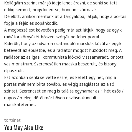
Kollégáim szerint már jó ideje lehet érezni, de senki se tett
eddig semmit, hogy kiderítse, honnan származik.
Délelőtt, amikor mentünk át a tárgyalóba, látjuk, hogy a portás
fogja a fejér, és sopánkodik.
A megbeszélést követően pedig már azt látjuk, hogy az egyik
radiátor környékét bőszen szórják be fehér porral.
Kiderült, hogy az udvaron csatangoló macskák közül az egyik
betévedt az épületbe, és a radiátor mögött húzódott meg. A
radiátor az az igazi, kommunista időkből visszamaradt, öntött
vas monstrum. Szerencsétlen macska beszorult, és bizony
elpusztult.
Ezt azonban senki se vette észre, és kellett egy hét, míg a
portás már nem bírta tovább, és végig szaglászta az alsó
szintet. Szerencsétlen meg is találta egyhamar az 1 hét esős /
napos / meleg időtől már bőven oszlásnak indult
macskatetemet.
történet
You May Also Like