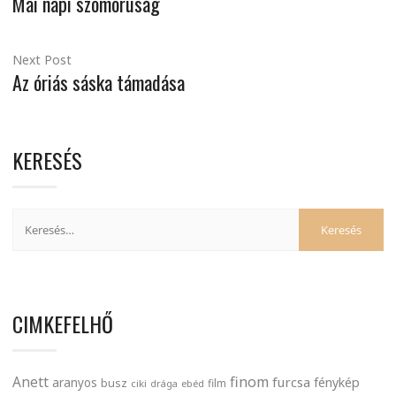
Mai napi szomorúság
Next Post
Az óriás sáska támadása
KERESÉS
CIMKEFELHŐ
finom
Anett
furcsa
fénykép
aranyos
busz
film
ciki
drága
ebéd