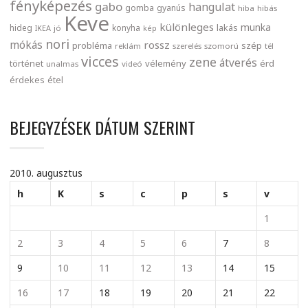
fényképezés
gabo
hangulat
gomba
gyanús
hiba
hibás
Keve
különleges
munka
lakás
hideg
konyha
IKEA
jó
kép
nori
mókás
rossz
probléma
szép
reklám
szerelés
szomorú
tél
vicces
zene
átverés
történet
vélemény
érd
unalmas
videó
érdekes
étel
BEJEGYZÉSEK DÁTUM SZERINT
2010. augusztus
h
K
s
c
p
s
v
1
2
3
4
5
6
7
8
9
10
11
12
13
14
15
16
17
18
19
20
21
22