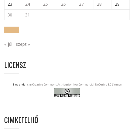
23
24
25
26
27
28
29
30
31
« júl
szept »
LICENSZ
Blog under the
Creative Commons Attribution-NonCommercial-NoDerivs 3.0 License
CIMKEFELHŐ