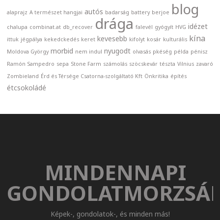
blog
autós
alaprajz
A természet hangjai
badarság
battery
berjoe
drága
idézet
chalupa
combinat.at
db_recover
falevél
gyógyít
HVG
kína
kevesebb
ittuk
jégpálya
kekedckedés
keret
kifolyt
kosár
kulturális
morbid
nyugodt
Moldova György
nem indul
olvasás
pkéség
példa
pénisz
Ramón Sampedro
sepa
Stone Farm
számolás
szöcskevár
tészta
Vilnius
zavaró
Zombieland
Érd és Térsége Csatorna-szolgáltató Kft
Önkritika
építés
étcsokoládé
MINDENNAPI
GONDOLATMORZSÁ
Képek-, gondolatok-, és minden más!