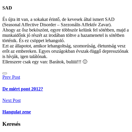
SAD
És újra itt van, a sokakat érintő, de kevesek által ismert SAD
(Seasonal Affective Disorder – Szezonális Affektív Zavar).
Ahogy az ősz beköszönt, egyre többször kelünk fel sötétben, majd a
munkaidőnk jó részét az irodában töltve a hazamenetel is sötétben
történik. És ez csöppet lehangoló.
Ezt az állapotot, amikor lehangoltság, szomorúság, életuntság vesz
erőt az embereken. Egyes országokban évszak-függő depressziónak
is hívják, igen találónak.
Ellenszere csak egy van: Barátok, buliiii!!! 🙂
Bejegyzés
Prev Post
navigáció
De miért pont 2012?
Next Post
Hangulat zene
Keresés