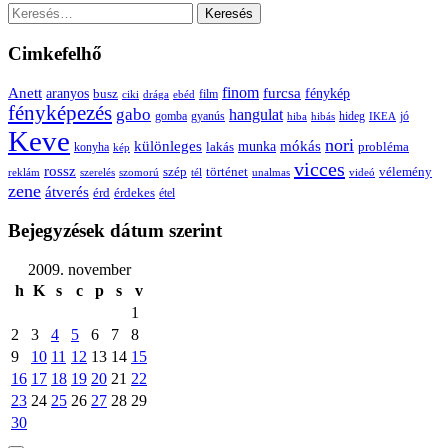
Keresés:
Cimkefelhő
Anett
finom
furcsa
fénykép
aranyos
busz
film
ciki
drága
ebéd
fényképezés
gabo
hangulat
gomba
gyanús
hiba
hibás
hideg
IKEA
jó
Keve
nori
különleges
mókás
munka
probléma
lakás
konyha
kép
vicces
rossz
szép
vélemény
történet
reklám
szerelés
szomorú
tél
unalmas
videó
zene
átverés
érd
érdekes
étel
Bejegyzések dátum szerint
2009. november
h
K
s
c
p
s
v
1
2
3
4
5
6
7
8
9
10
11
12
13
14
15
16
17
18
19
20
21
22
23
24
25
26
27
28
29
30