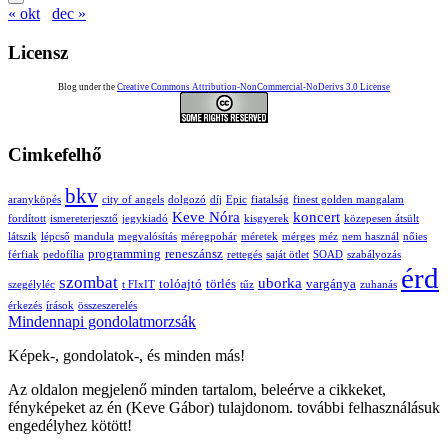
« okt
dec »
Licensz
Blog under the
Creative Commons Attribution-NonCommercial-NoDerivs 3.0 License
Cimkefelhő
bkv
aranyköpés
city of angels
dolgozó
díj
Epic
fiatalság
finest golden mangalam
Keve Nóra
koncert
fordított
ismereterjesztő
jegykiadó
kisgyerek
közepesen átsült
látszik
lépcső
mandula
megvalósítás
méregpohár
méretek
mérges
méz
nem használ
nőies
programming
reneszánsz
férfiak
pedofília
rettegés
saját ötlet
SOAD
szabályozás
érd
szombat
uborka
tolóajtó
törlés
vargánya
szegélyléc
t FIxIT
tűz
zuhanás
érkezés
írások
összeszerelés
Mindennapi gondolatmorzsák
Képek-, gondolatok-, és minden más!
Az oldalon megjelenő minden tartalom, beleérve a cikkeket,
fényképeket az én (Keve Gábor) tulajdonom. további felhasználásuk
engedélyhez kötött!