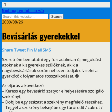
Mindennapi gondolatmorzsák
2009/08/26
Bevásárlás gyerekekkel
Share
Tweet
Pin
Mail
SMS
Szeretném bemutatni egy forradalmian új megoldást
azoknak a kisgyerekes szülőknek, akik a
nagybevásárlások során nehezen tudják elviselni a
gyerkőcök folyamatos rosszalkodását. 😛
Az eljárás a következő:
– Keress egy bevásárló szatyor elhelyezésére szolgáló
szekrényt,
– Dobj be egy százast a szekrény megfelelő részéhez,
– Tegyél a szekrény belsejébe egy túrórudit / cukrot /