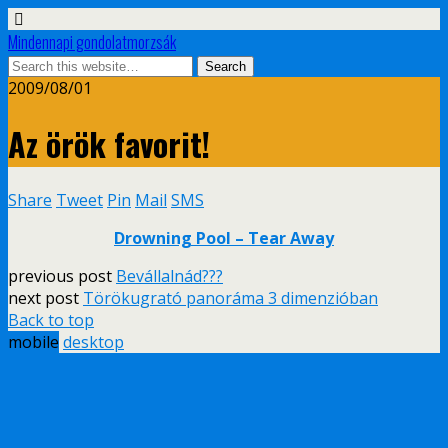
Mindennapi gondolatmorzsák
2009/08/01
Az örök favorit!
Share
Tweet
Pin
Mail
SMS
Drowning Pool – Tear Away
previous post
Bevállalnád???
next post
Törökugrató panoráma 3 dimenzióban
Back to top
mobile
desktop