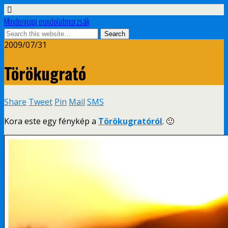
Mindennapi gondolatmorzsák
2009/07/31
Törökugrató
Share
Tweet
Pin
Mail
SMS
Kora este egy fénykép a
Törökugratóról
. 🙂