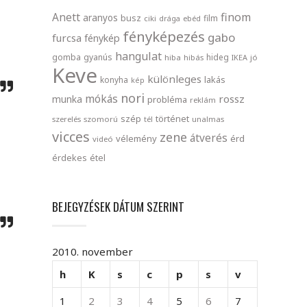
finom
Anett
aranyos
busz
film
ciki
drága
ebéd
fényképezés
gabo
furcsa
fénykép
hangulat
gomba
gyanús
hideg
hiba
hibás
IKEA
jó
Keve
különleges
lakás
konyha
kép
nori
mókás
rossz
munka
probléma
reklám
szép
történet
szerelés
szomorú
tél
unalmas
vicces
zene
átverés
vélemény
érd
videó
érdekes
étel
BEJEGYZÉSEK DÁTUM SZERINT
2010. november
h
K
s
c
p
s
v
1
2
3
4
5
6
7