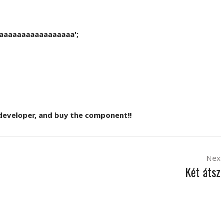
aaaaaaaaaaaaaaaaaa';
developer, and buy the component!!
Nex
Két átsz