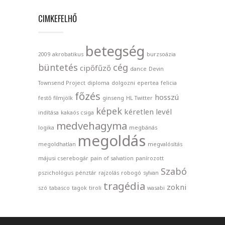
CIMKEFELHŐ
betegség
2009
akrobatikus
burzsoázia
büntetés
cég
cipőfűző
dance
Devin
Townsend Project
diploma
dolgozni
epertea
felicia
főzés
hosszú
festő
filmjölk
ginseng
HL Twitter
képek
kéretlen levél
indítása
kakaós csiga
medvehagyma
logika
megbánás
megoldás
megoldhatlan
megvalósítás
májusi cserebogár
pain of salvation
panírozott
Szabó
pszichológus
pénztár
rajzolás
robogó
sylvan
tragédia
zokni
szó
tabasco
tagok
tiroli
wasabi