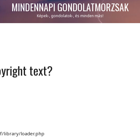
MINDENNAPI GONDOLATMORZSÁK
Képek-, gondolatok-, és minden más!
yright text?
f/library/loader.php