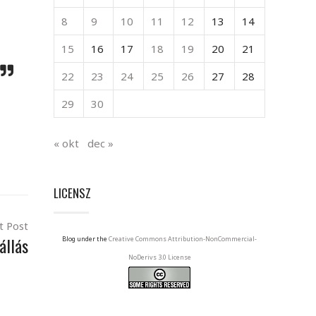
8
9
10
11
12
13
14
15
16
17
18
19
20
21
22
23
24
25
26
27
28
29
30
« okt
dec »
LICENSZ
t Post
állás
Blog under the
Creative Commons Attribution-NonCommercial-
NoDerivs 3.0 License