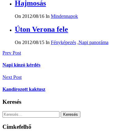
Hajmosás
On 2012/08/16
In
Mindennapok
Úton Verona fele
On 2012/08/15
In
Fényképezés
,
Napi panoráma
Bejegyzés
Prev Post
navigáció
Napi kínzó kérdés
Next Post
Kandírozott kaktusz
Keresés
Keresés:
Cimkefelhő