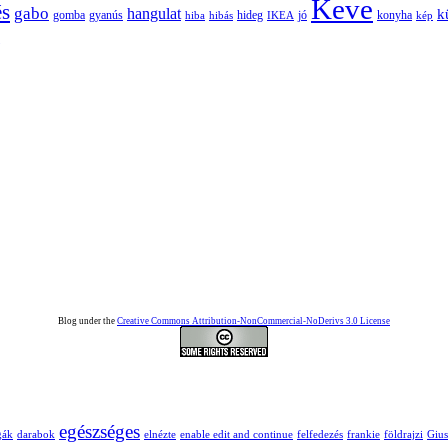
Keve
és
gabo
hangulat
k
gomba
gyanús
hiba
hibás
hideg
IKEA
jó
konyha
kép
Blog under the
Creative Commons Attribution-NonCommercial-NoDerivs 3.0 License
egészséges
gák
darabok
elnézte
enable edit and continue
felfedezés
frankie
földrajzi
Giu