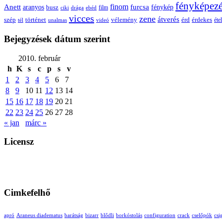
fényképez
Anett
finom
furcsa
fénykép
aranyos
busz
film
ciki
drága
ebéd
vicces
zene
átverés
szép
vélemény
érd
történet
érdekes
étel
tél
unalmas
videó
Bejegyzések dátum szerint
2010. február
h
K
s
c
p
s
v
1
2
3
4
5
6
7
8
9
10
11
12
13
14
15
16
17
18
19
20
21
22
23
24
25
26
27
28
« jan
márc »
Licensz
Cimkefelhő
apró
Araneus diadematus
barátság
bizarr
blődli
borkóstolás
configuration
crack
cselőpók
csi