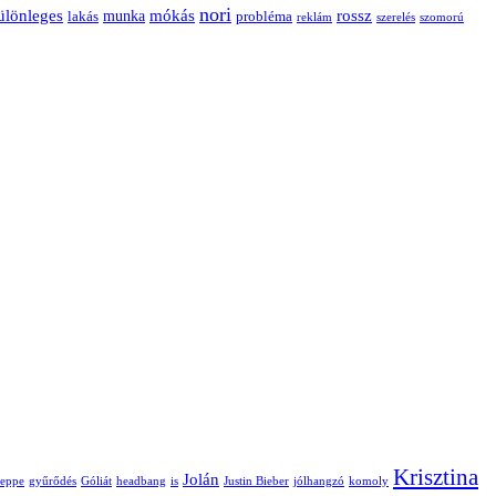
nori
ülönleges
mókás
rossz
munka
probléma
lakás
reklám
szerelés
szomorú
Krisztina
Jolán
seppe
gyűrődés
Góliát
headbang
is
Justin Bieber
jólhangzó
komoly