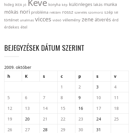
Keve
különleges
munka
lakás
hideg
konyha
IKEA
jó
kép
nori
mókás
rossz
probléma
szép
reklám
szerelés
szomorú
tél
vicces
zene
átverés
történet
vélemény
érd
unalmas
videó
érdekes
étel
BEJEGYZÉSEK DÁTUM SZERINT
2009. október
h
K
s
c
p
s
v
1
2
3
4
5
6
7
8
9
10
11
12
13
14
15
16
17
18
19
20
21
22
23
24
25
26
27
28
29
30
31