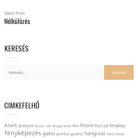
Next Post
Nélkülözés
KERESÉS
CIMKEFELHŐ
finom
Anett
furcsa
fénykép
aranyos
busz
film
ciki
drága
ebéd
fényképezés
gabo
hangulat
gomba
gyanús
hiba
hibás