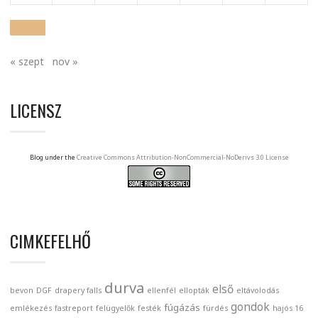
« szept
nov »
LICENSZ
Blog under the
Creative Commons Attribution-NonCommercial-NoDerivs 3.0 License
CIMKEFELHŐ
durva
első
bevon
DGF
drapery falls
ellenfél
ellopták
eltávolodás
gondok
fúgázás
emlékezés
fastreport
felügyelők
festék
fürdés
hajós 16