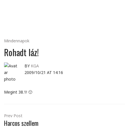
MINDENNAPI
GONDOLATMORZSÁK
Mindennapok
Rohadt láz!
BY
KGA
2009/10/21 AT 14:16
Megint 38.1! 🙁
Prev Post
Harcos szellem