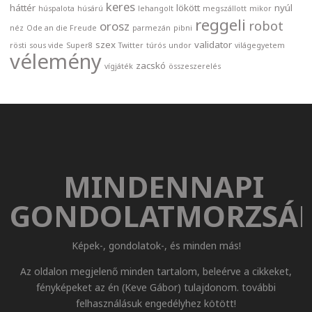
keres
háttér
lökött
nyúl
húspalota
húsárú
lehangolt
megszállott
mikor
reggeli
robot
orosz
néz
Ode an die Freude
parmezán
pibni
szex
validator
rösti
sous vide
Super8
Twitter
túrós
undor
világegyetem
vélemény
zacskó
vígjáték
összeszerelés
MINDENNAPI
GONDOLATMORZSÁ
Képek-, gondolatok-, és minden más!
Az oldalon megjelenő minden tartalom, beleérve a cikkeket,
fényképeket az én (Keve Gábor) tulajdonom. további
felhasználásuk engedélyhez kötött!